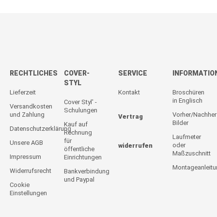
RECHTLICHES
COVER-
SERVICE
INFORMATIO
STYL
Lieferzeit
Kontakt
Broschüren
in Englisch
Cover Styl' -
Versandkosten
Schulungen
und Zahlung
Vorher/Nachher
Vertrag
Bilder
Kauf auf
Datenschutzerklärung
Rechnung
Laufmeter
für
Unsere AGB
oder
widerrufen
öffentliche
Maßzuschnitt
Impressum
Einrichtungen
Montageanleit
Widerrufsrecht
Bankverbindung
und Paypal
Cookie
Einstellungen