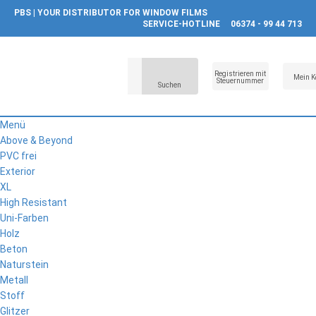
PBS | YOUR DISTRIBUTOR FOR WINDOW FILMS
SERVICE-HOTLINE
06374 - 99 44 713
Registrieren mit
Mein K
Steuernummer
Suchen
Menü
Above & Beyond
PVC frei
Exterior
XL
High Resistant
Uni-Farben
Holz
Beton
Naturstein
Metall
Stoff
Glitzer