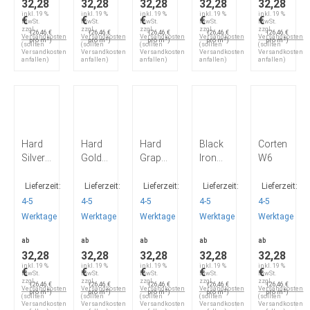
32,28
32,28
32,28
32,28
32,28
inkl. 19 %
inkl. 19 %
inkl. 19 %
inkl. 19 %
inkl. 19 %
€
€
€
€
€
MwSt.
MwSt.
MwSt.
MwSt.
MwSt.
zzgl.
zzgl.
zzgl.
zzgl.
zzgl.
(26,46 €
(26,46 €
(26,46 €
(26,46 €
(26,46 €
Versandkosten
Versandkosten
Versandkosten
Versandkosten
Versandkosten
pro m²)
pro m²)
pro m²)
pro m²)
pro m²)
(sollten
(sollten
(sollten
(sollten
(sollten
Versandkosten
Versandkosten
Versandkosten
Versandkosten
Versandkosten
anfallen)
anfallen)
anfallen)
anfallen)
anfallen)
Hard
Hard
Hard
Black
Corten
Silver
Gold
Graphite
Iron
W6
Q2
Q3
Q50
U10
Lieferzeit:
Lieferzeit:
Lieferzeit:
Lieferzeit:
Lieferzeit:
4-5
4-5
4-5
4-5
4-5
Werktage
Werktage
Werktage
Werktage
Werktage
ab
ab
ab
ab
ab
32,28
32,28
32,28
32,28
32,28
inkl. 19 %
inkl. 19 %
inkl. 19 %
inkl. 19 %
inkl. 19 %
€
€
€
€
€
MwSt.
MwSt.
MwSt.
MwSt.
MwSt.
zzgl.
zzgl.
zzgl.
zzgl.
zzgl.
(26,46 €
(26,46 €
(26,46 €
(26,46 €
(26,46 €
Versandkosten
Versandkosten
Versandkosten
Versandkosten
Versandkosten
pro m²)
pro m²)
pro m²)
pro m²)
pro m²)
(sollten
(sollten
(sollten
(sollten
(sollten
Versandkosten
Versandkosten
Versandkosten
Versandkosten
Versandkosten