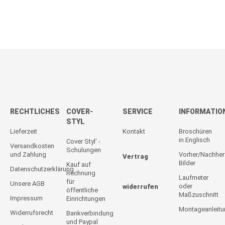
RECHTLICHES
COVER-
SERVICE
INFORMATIO
STYL
Lieferzeit
Kontakt
Broschüren
in Englisch
Cover Styl' -
Versandkosten
Schulungen
und Zahlung
Vorher/Nachher
Vertrag
Bilder
Kauf auf
Datenschutzerklärung
Rechnung
Laufmeter
für
Unsere AGB
oder
widerrufen
öffentliche
Maßzuschnitt
Impressum
Einrichtungen
Montageanleit
Widerrufsrecht
Bankverbindung
und Paypal