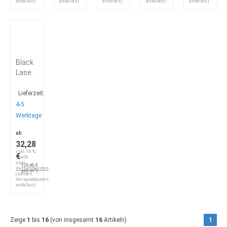
anfallen)
anfallen)
anfallen)
anfallen)
anfallen)
Black
Laser
Z2
Lieferzeit:
4-5
Werktage
ab
32,28
inkl. 19 %
€
MwSt.
zzgl.
(26,46 €
Versandkosten
pro m²)
(sollten
Versandkosten
anfallen)
Zeige
1
bis
16
(von insgesamt
16
Artikeln)
1