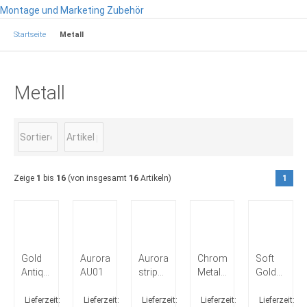
Montage und Marketing Zubehör
Startseite
Metall
Metall
Zeige
1
bis
16
(von insgesamt
16
Artikeln)
1
Gold
Aurora
Aurora
Chromed
Soft
Antique
AU01
stripes
Metal
Gold
AL09
AU02
KI01
NE47
Lieferzeit:
Lieferzeit:
Lieferzeit:
Lieferzeit:
Lieferzeit: