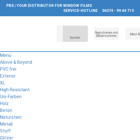
PBS | YOUR DISTRIBUTOR FOR WINDOW FILMS
SERVICE-HOTLINE
06374 - 99 44 713
Registrieren mit
Mein K
Steuernummer
Suchen
Menü
Above & Beyond
PVC frei
Exterior
XL
High Resistant
Uni-Farben
Holz
Beton
Naturstein
Metall
Stoff
Glitzer