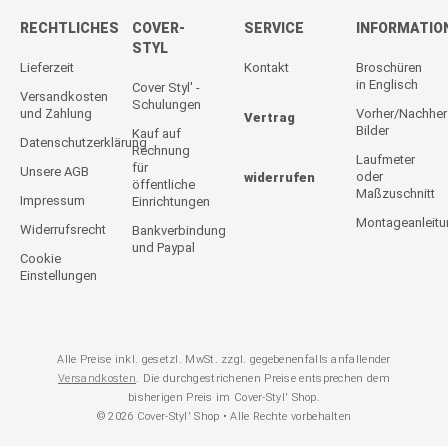
RECHTLICHES
COVER-
SERVICE
INFORMATIO
STYL
Lieferzeit
Kontakt
Broschüren
in Englisch
Cover Styl' -
Versandkosten
Schulungen
und Zahlung
Vorher/Nachher
Vertrag
Bilder
Kauf auf
Datenschutzerklärung
Rechnung
Laufmeter
für
Unsere AGB
oder
widerrufen
öffentliche
Maßzuschnitt
Impressum
Einrichtungen
Montageanleit
Widerrufsrecht
Bankverbindung
und Paypal
Cookie
Einstellungen
Alle Preise inkl. gesetzl. MwSt. zzgl. gegebenenfalls anfallender
Versandkosten
. Die durchgestrichenen Preise entsprechen dem
bisherigen Preis im Cover-Styl' Shop.
© 2026 Cover-Styl' Shop • Alle Rechte vorbehalten