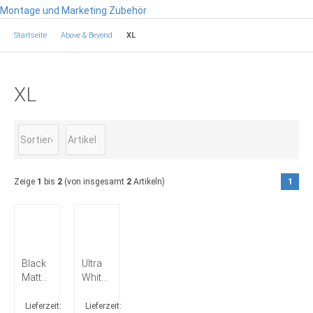
Montage und Marketing Zubehör
Startseite
Above & Beyond
XL
XL
Zeige
1
bis
2
(von insgesamt
2
Artikeln)
1
Black
Ultra
Matt
White
XL-
XL-
Black
White
Lieferzeit:
Lieferzeit: