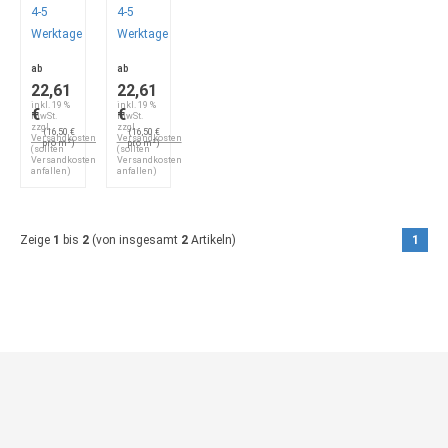
4-5
4-5
Werktage
Werktage
ab
ab
22,61
22,61
inkl. 19 %
inkl. 19 %
€
€
MwSt.
MwSt.
zzgl.
zzgl.
(16,50 €
(16,50 €
Versandkosten
Versandkosten
pro m²)
pro m²)
(sollten
(sollten
Versandkosten
Versandkosten
anfallen)
anfallen)
Zeige
1
bis
2
(von insgesamt
2
Artikeln)
1