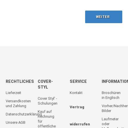
WEITER
RECHTLICHES
COVER-
SERVICE
INFORMATIO
STYL
Lieferzeit
Kontakt
Broschüren
in Englisch
Cover Styl' -
Versandkosten
Schulungen
und Zahlung
Vorher/Nachher
Vertrag
Bilder
Kauf auf
Datenschutzerklärung
Rechnung
Laufmeter
für
Unsere AGB
oder
widerrufen
öffentliche