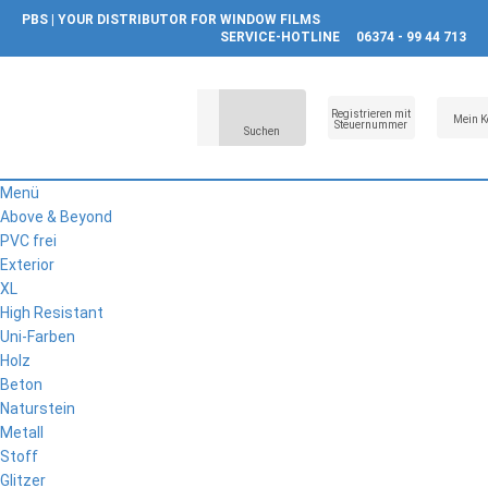
PBS | YOUR DISTRIBUTOR FOR WINDOW FILMS
SERVICE-HOTLINE
06374 - 99 44 713
Registrieren mit
Mein K
Steuernummer
Suchen
Menü
Above & Beyond
PVC frei
Exterior
XL
High Resistant
Uni-Farben
Holz
Beton
Naturstein
Metall
Stoff
Glitzer