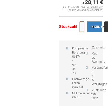
28,11 €
ab
inkl. 19 % MwSt. zzgl.
Versandkosten
(sollten Versandkosten anfallen)
Stückzahl
IN DEN WA
Zuschnitt
Kompetente
Beratung:
Kauf
06374
auf
-
Rechnung
99
Versandfert
44
in
713
4-
Hochwertige
5
Folien-
Werktagen
Qualität
Zustellung
Millimetergenauer
per
CNC-
DPD