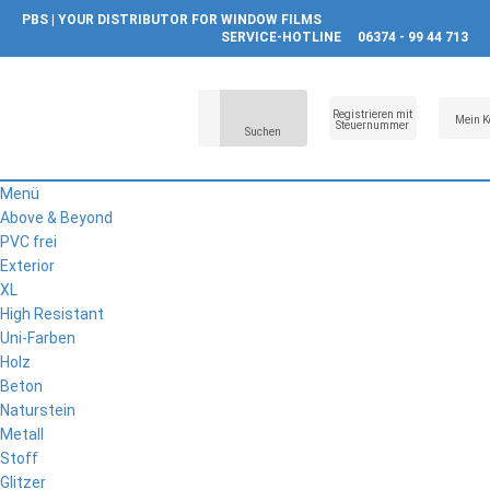
PBS | YOUR DISTRIBUTOR FOR WINDOW FILMS
SERVICE-HOTLINE
06374 - 99 44 713
Registrieren mit
Mein K
Steuernummer
Suchen
Menü
Above & Beyond
PVC frei
Exterior
XL
High Resistant
Uni-Farben
Holz
Beton
Naturstein
Metall
Stoff
Glitzer