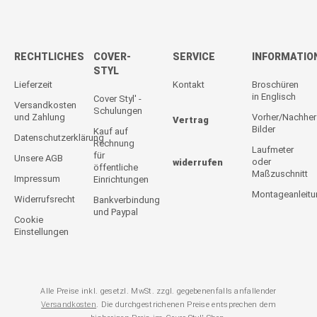
RECHTLICHES
COVER-
SERVICE
INFORMATIO
STYL
Lieferzeit
Kontakt
Broschüren
in Englisch
Cover Styl' -
Versandkosten
Schulungen
und Zahlung
Vorher/Nachher
Vertrag
Bilder
Kauf auf
Datenschutzerklärung
Rechnung
Laufmeter
für
Unsere AGB
oder
widerrufen
öffentliche
Maßzuschnitt
Impressum
Einrichtungen
Montageanleit
Widerrufsrecht
Bankverbindung
und Paypal
Cookie
Einstellungen
Alle Preise inkl. gesetzl. MwSt. zzgl. gegebenenfalls anfallender
Versandkosten
. Die durchgestrichenen Preise entsprechen dem