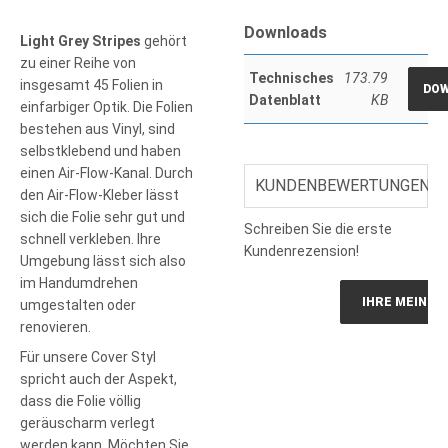
Downloads
Light Grey Stripes
gehört
zu einer Reihe von
Technisches
173.79
insgesamt 45 Folien in
DO
Datenblatt
KB
einfarbiger Optik. Die Folien
bestehen aus Vinyl, sind
selbstklebend und haben
einen Air-Flow-Kanal. Durch
KUNDENBEWERTUNGEN
den Air-Flow-Kleber lässt
sich die Folie sehr gut und
Schreiben Sie die erste
schnell verkleben. Ihre
Kundenrezension!
Umgebung lässt sich also
im Handumdrehen
IHRE MEINUN
umgestalten oder
renovieren.
Für unsere Cover Styl
spricht auch der Aspekt,
dass die Folie völlig
geräuscharm verlegt
werden kann. Möchten Sie