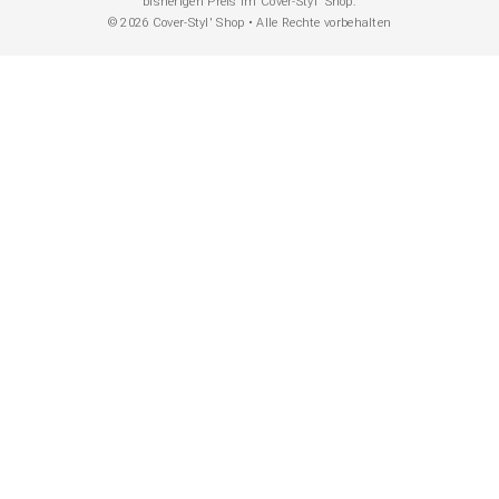
bisherigen Preis im Cover-Styl' Shop.
© 2026 Cover-Styl' Shop • Alle Rechte vorbehalten